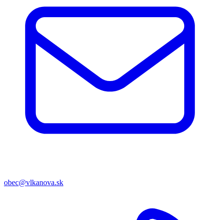
obec@vlkanova.sk