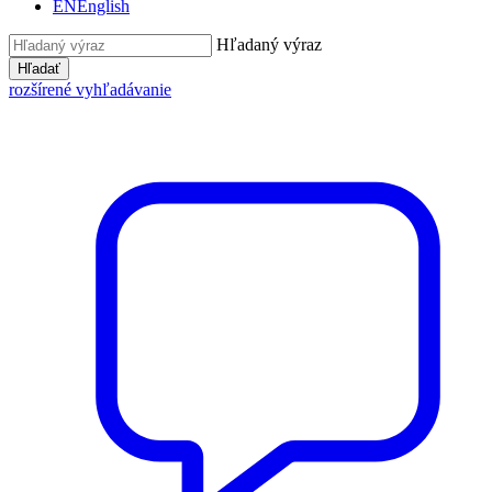
EN
English
Hľadaný výraz
Hľadať
rozšírené vyhľadávanie