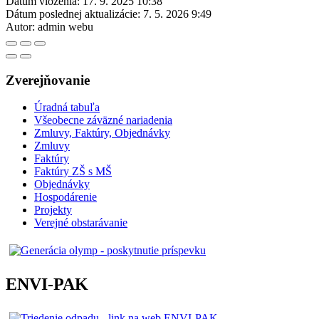
Dátum vloženia:
17. 9. 2025 10:38
Dátum poslednej aktualizácie:
7. 5. 2026 9:49
Autor:
admin webu
Zverejňovanie
Úradná tabuľa
Všeobecne záväzné nariadenia
Zmluvy, Faktúry, Objednávky
Zmluvy
Faktúry
Faktúry ZŠ s MŠ
Objednávky
Hospodárenie
Projekty
Verejné obstarávanie
ENVI-PAK