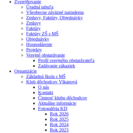
Zverejňovanie
Úradná tabuľa
Všeobecne záväzné nariadenia
Zmluvy, Faktúry, Objednávky
Zmluvy
Faktúry
Faktúry ZŠ s MŠ
Objednávky
Hospodárenie
Projekty
Verejné obstarávanie
Profil verejného obstarávateľa
Zadávanie zákaziek
Organizácie
Základná škola s MŠ
Klub dôchodcov Vlkanová
O nás
Kontakt
Činnosť klubu dôchodcov
Aktuálne informácie
Fotogaléria KD
Rok 2026
Rok 2025
Rok 2024
Rok 2023