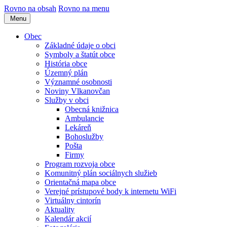
Rovno na obsah
Rovno na menu
Menu
Obec
Základné údaje o obci
Symboly a štatút obce
História obce
Územný plán
Významné osobnosti
Noviny Vlkanovčan
Služby v obci
Obecná knižnica
Ambulancie
Lekáreň
Bohoslužby
Pošta
Firmy
Program rozvoja obce
Komunitný plán sociálnych služieb
Orientačná mapa obce
Verejné prístupové body k internetu WiFi
Virtuálny cintorín
Aktuality
Kalendár akcií