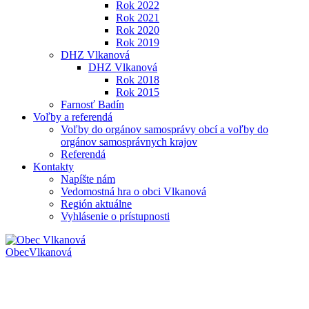
Rok 2022
Rok 2021
Rok 2020
Rok 2019
DHZ Vlkanová
DHZ Vlkanová
Rok 2018
Rok 2015
Farnosť Badín
Voľby a referendá
Voľby do orgánov samosprávy obcí a voľby do
orgánov samosprávnych krajov
Referendá
Kontakty
Napíšte nám
Vedomostná hra o obci Vlkanová
Región aktuálne
Vyhlásenie o prístupnosti
Obec
Vlkanová