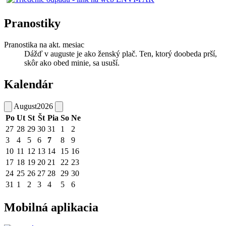
Pranostiky
Pranostika na akt. mesiac
Dážď v auguste je ako ženský plač. Ten, ktorý doobeda prší,
skôr ako obed minie, sa usuší.
Kalendár
August
2026
Po
Ut
St
Št
Pia
So
Ne
27
28
29
30
31
1
2
3
4
5
6
7
8
9
10
11
12
13
14
15
16
17
18
19
20
21
22
23
24
25
26
27
28
29
30
31
1
2
3
4
5
6
Mobilná aplikacia