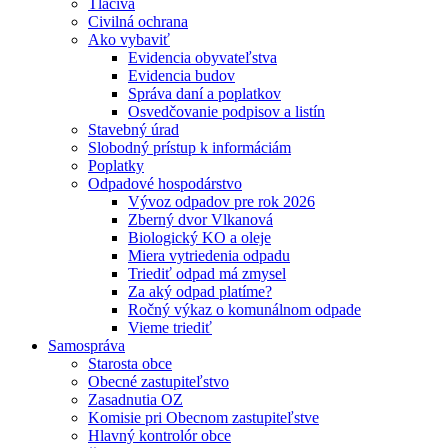
Tlačivá
Civilná ochrana
Ako vybaviť
Evidencia obyvateľstva
Evidencia budov
Správa daní a poplatkov
Osvedčovanie podpisov a listín
Stavebný úrad
Slobodný prístup k informáciám
Poplatky
Odpadové hospodárstvo
Vývoz odpadov pre rok 2026
Zberný dvor Vlkanová
Biologický KO a oleje
Miera vytriedenia odpadu
Triediť odpad má zmysel
Za aký odpad platíme?
Ročný výkaz o komunálnom odpade
Vieme triediť
Samospráva
Starosta obce
Obecné zastupiteľstvo
Zasadnutia OZ
Komisie pri Obecnom zastupiteľstve
Hlavný kontrolór obce