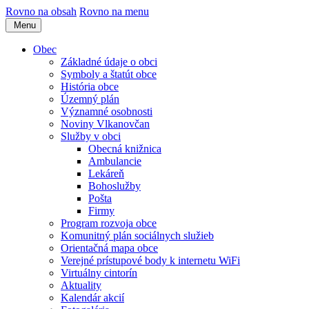
Rovno na obsah
Rovno na menu
Menu
Obec
Základné údaje o obci
Symboly a štatút obce
História obce
Územný plán
Významné osobnosti
Noviny Vlkanovčan
Služby v obci
Obecná knižnica
Ambulancie
Lekáreň
Bohoslužby
Pošta
Firmy
Program rozvoja obce
Komunitný plán sociálnych služieb
Orientačná mapa obce
Verejné prístupové body k internetu WiFi
Virtuálny cintorín
Aktuality
Kalendár akcií