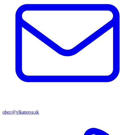
obec@vlkanova.sk