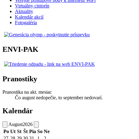
Verejné prístupové body k internetu WiFi
Virtuálny cintorín
Aktuality
Kalendár akcií
Fotogaléria
ENVI-PAK
Pranostiky
Pranostika na akt. mesiac
Čo august nedopečie, to september nedovarí.
Kalendár
August
2026
Po
Ut
St
Št
Pia
So
Ne
27
28
29
30
31
1
2