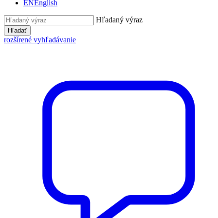
EN
English
Hľadaný výraz
Hľadať
rozšírené vyhľadávanie