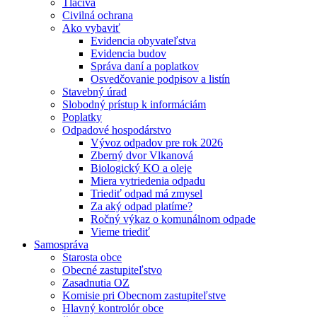
Tlačivá
Civilná ochrana
Ako vybaviť
Evidencia obyvateľstva
Evidencia budov
Správa daní a poplatkov
Osvedčovanie podpisov a listín
Stavebný úrad
Slobodný prístup k informáciám
Poplatky
Odpadové hospodárstvo
Vývoz odpadov pre rok 2026
Zberný dvor Vlkanová
Biologický KO a oleje
Miera vytriedenia odpadu
Triediť odpad má zmysel
Za aký odpad platíme?
Ročný výkaz o komunálnom odpade
Vieme triediť
Samospráva
Starosta obce
Obecné zastupiteľstvo
Zasadnutia OZ
Komisie pri Obecnom zastupiteľstve
Hlavný kontrolór obce