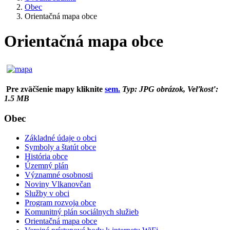
Obec
Orientačná mapa obce
Orientačná mapa obce
Pre zväčšenie mapy kliknite
sem.
Typ: JPG obrázok, Veľkosť:
1.5 MB
Obec
Základné údaje o obci
Symboly a štatút obce
História obce
Územný plán
Významné osobnosti
Noviny Vlkanovčan
Služby v obci
Program rozvoja obce
Komunitný plán sociálnych služieb
Orientačná mapa obce