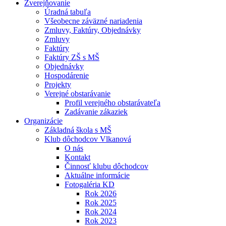
Zverejňovanie
Úradná tabuľa
Všeobecne záväzné nariadenia
Zmluvy, Faktúry, Objednávky
Zmluvy
Faktúry
Faktúry ZŠ s MŠ
Objednávky
Hospodárenie
Projekty
Verejné obstarávanie
Profil verejného obstarávateľa
Zadávanie zákaziek
Organizácie
Základná škola s MŠ
Klub dôchodcov Vlkanová
O nás
Kontakt
Činnosť klubu dôchodcov
Aktuálne informácie
Fotogaléria KD
Rok 2026
Rok 2025
Rok 2024
Rok 2023