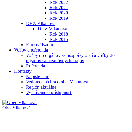
Rok 2022
Rok 2021
Rok 2020
Rok 2019
DHZ Vlkanová
DHZ Vlkanová
Rok 2018
Rok 2015
Farnosť Badín
Voľby a referendá
Voľby do orgánov samosprávy obcí a voľby do
orgánov samosprávnych krajov
Referendá
Kontakty
Napíšte nám
Vedomostná hra o obci Vlkanová
Región aktuálne
Vyhlásenie o prístupnosti
Obec
Vlkanová