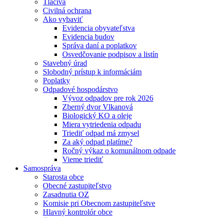
Tlačivá
Civilná ochrana
Ako vybaviť
Evidencia obyvateľstva
Evidencia budov
Správa daní a poplatkov
Osvedčovanie podpisov a listín
Stavebný úrad
Slobodný prístup k informáciám
Poplatky
Odpadové hospodárstvo
Vývoz odpadov pre rok 2026
Zberný dvor Vlkanová
Biologický KO a oleje
Miera vytriedenia odpadu
Triediť odpad má zmysel
Za aký odpad platíme?
Ročný výkaz o komunálnom odpade
Vieme triediť
Samospráva
Starosta obce
Obecné zastupiteľstvo
Zasadnutia OZ
Komisie pri Obecnom zastupiteľstve
Hlavný kontrolór obce