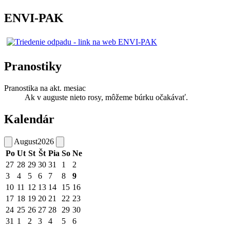
ENVI-PAK
Pranostiky
Pranostika na akt. mesiac
Ak v auguste nieto rosy, môžeme búrku očakávať.
Kalendár
August
2026
Po
Ut
St
Št
Pia
So
Ne
27
28
29
30
31
1
2
3
4
5
6
7
8
9
10
11
12
13
14
15
16
17
18
19
20
21
22
23
24
25
26
27
28
29
30
31
1
2
3
4
5
6