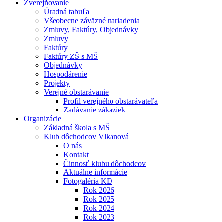
Zverejňovanie
Úradná tabuľa
Všeobecne záväzné nariadenia
Zmluvy, Faktúry, Objednávky
Zmluvy
Faktúry
Faktúry ZŠ s MŠ
Objednávky
Hospodárenie
Projekty
Verejné obstarávanie
Profil verejného obstarávateľa
Zadávanie zákaziek
Organizácie
Základná škola s MŠ
Klub dôchodcov Vlkanová
O nás
Kontakt
Činnosť klubu dôchodcov
Aktuálne informácie
Fotogaléria KD
Rok 2026
Rok 2025
Rok 2024
Rok 2023