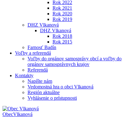
Rok 2022
Rok 2021
Rok 2020
Rok 2019
DHZ Vlkanová
DHZ Vlkanová
Rok 2018
Rok 2015
Farnosť Badín
Voľby a referendá
Voľby do orgánov samosprávy obcí a voľby do
orgánov samosprávnych krajov
Referendá
Kontakty
Napíšte nám
Vedomostná hra o obci Vlkanová
Región aktuálne
Vyhlásenie o prístupnosti
Obec
Vlkanová