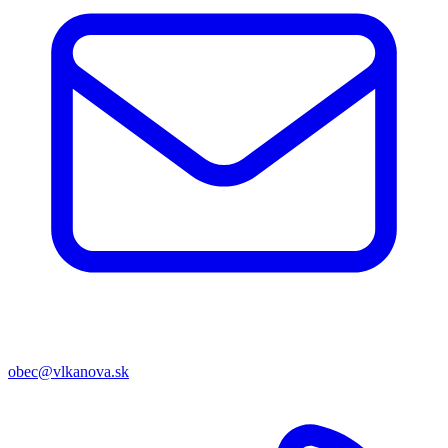
obec@vlkanova.sk