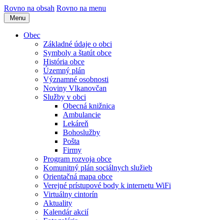
Rovno na obsah
Rovno na menu
Menu
Obec
Základné údaje o obci
Symboly a štatút obce
História obce
Územný plán
Významné osobnosti
Noviny Vlkanovčan
Služby v obci
Obecná knižnica
Ambulancie
Lekáreň
Bohoslužby
Pošta
Firmy
Program rozvoja obce
Komunitný plán sociálnych služieb
Orientačná mapa obce
Verejné prístupové body k internetu WiFi
Virtuálny cintorín
Aktuality
Kalendár akcií