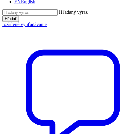
EN
English
Hľadaný výraz
Hľadať
rozšírené vyhľadávanie