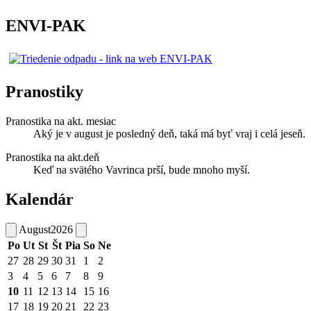
ENVI-PAK
Pranostiky
Pranostika na akt. mesiac
Aký je v august je posledný deň, taká má byť vraj i celá jeseň.
Pranostika na akt.deň
Keď na svätého Vavrinca prší, bude mnoho myší.
Kalendár
August
2026
Po
Ut
St
Št
Pia
So
Ne
27
28
29
30
31
1
2
3
4
5
6
7
8
9
10
11
12
13
14
15
16
17
18
19
20
21
22
23