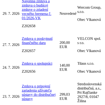
Nájomná zmluva a
zmluva o budúcej
Wercom Group,
zmluve o zriadení
s.r.o.
29. 7. 2026
Neuvedené
vecného bremena č.
01/2026-VK
Obec Vlkanová
Z202658
Zmluva o poskytnutí
VELCON spol.
200,00
finančného daru
s r.o.
27. 7. 2026
EUR
Z202657
Obec Vlkanová
Zmluva o spolupráci
Tilaus s.r.o.
140,00
24. 7. 2026
EUR
Z202656
Obec Vlkanová
Stredoslovenská
Zmluva o pripojení
distribučná, a.s.,
zariadenia užívateľa
Pri Rajčianke
299,03
sústavy do distribučnej
23. 7. 2026
2927/8, 01047
EUR
sústavy
Žilina