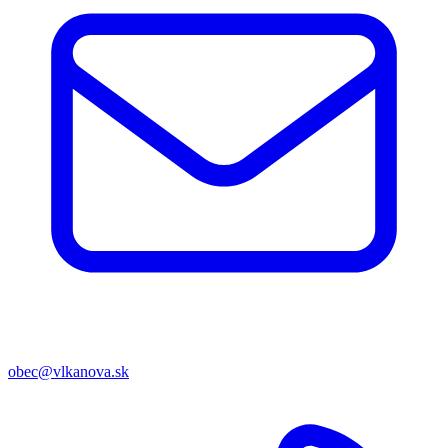
obec@vlkanova.sk