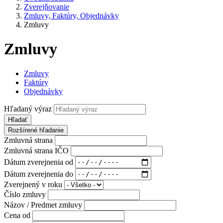
Zverejňovanie
Zmluvy, Faktúry, Objednávky
Zmluvy
Zmluvy
Zmluvy
Faktúry
Objednávky
Hľadaný výraz
Hľadať
Rozšírené hľadanie
Zmluvná strana
Zmluvná strana IČO
Dátum zverejnenia od
Dátum zverejnenia do
Zverejnený v roku
Číslo zmluvy
Názov / Predmet zmluvy
Cena od