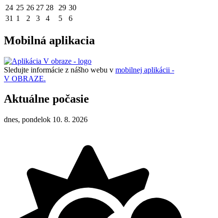
24
25
26
27
28
29
30
31
1
2
3
4
5
6
Mobilná aplikacia
Sledujte informácie z nášho webu v
mobilnej aplikácii -
V OBRAZE.
Aktuálne počasie
dnes, pondelok 10. 8. 2026