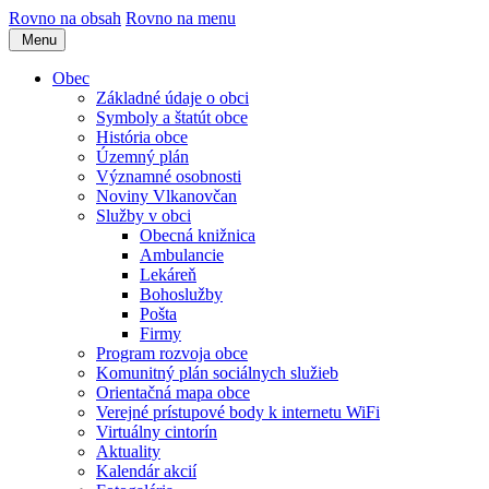
Rovno na obsah
Rovno na menu
Menu
Obec
Základné údaje o obci
Symboly a štatút obce
História obce
Územný plán
Významné osobnosti
Noviny Vlkanovčan
Služby v obci
Obecná knižnica
Ambulancie
Lekáreň
Bohoslužby
Pošta
Firmy
Program rozvoja obce
Komunitný plán sociálnych služieb
Orientačná mapa obce
Verejné prístupové body k internetu WiFi
Virtuálny cintorín
Aktuality
Kalendár akcií