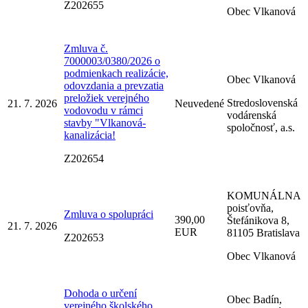
Z202655
Obec Vlkanová
Zmluva č.
7000003/0380/2026 o
podmienkach realizácie,
Obec Vlkanová
odovzdania a prevzatia
preložiek verejného
Stredoslovenská
21. 7. 2026
Neuvedené
vodovodu v rámci
vodárenská
stavby "Vlkanová-
spoločnosť, a.s.
kanalizácia!
Z202654
KOMUNÁLNA
poisťovňa,
Zmluva o spolupráci
390,00
Štefánikova 8,
21. 7. 2026
EUR
81105 Bratislava
Z202653
Obec Vlkanová
Dohoda o určení
Obec Badín,
verejného školského