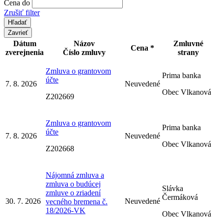
Cena do
Zrušiť filter
Zavrieť
Dátum
Názov
Zmluvné
Cena *
zverejnenia
Číslo zmluvy
strany
Zmluva o grantovom
Prima banka
účte
7. 8. 2026
Neuvedené
Obec Vlkanová
Z202669
Zmluva o grantovom
Prima banka
účte
7. 8. 2026
Neuvedené
Obec Vlkanová
Z202668
Nájomná zmluva a
zmluva o budúcej
Slávka
zmluve o zriadení
Čermáková
30. 7. 2026
Neuvedené
vecného bremena č.
18/2026-VK
Obec Vlkanová