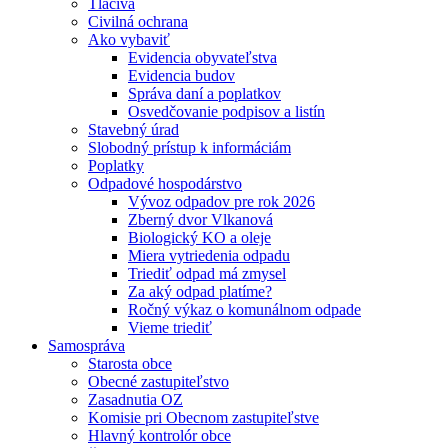
Tlačivá
Civilná ochrana
Ako vybaviť
Evidencia obyvateľstva
Evidencia budov
Správa daní a poplatkov
Osvedčovanie podpisov a listín
Stavebný úrad
Slobodný prístup k informáciám
Poplatky
Odpadové hospodárstvo
Vývoz odpadov pre rok 2026
Zberný dvor Vlkanová
Biologický KO a oleje
Miera vytriedenia odpadu
Triediť odpad má zmysel
Za aký odpad platíme?
Ročný výkaz o komunálnom odpade
Vieme triediť
Samospráva
Starosta obce
Obecné zastupiteľstvo
Zasadnutia OZ
Komisie pri Obecnom zastupiteľstve
Hlavný kontrolór obce