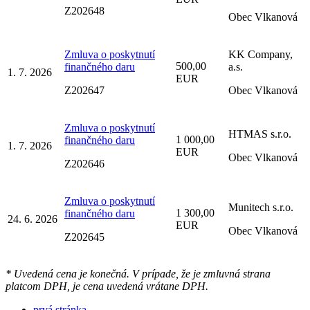
Z202648
Obec Vlkanová
Zmluva o poskytnutí
KK Company,
500,00
finančného daru
a.s.
1. 7. 2026
EUR
Z202647
Obec Vlkanová
Zmluva o poskytnutí
HTMAS s.r.o.
1 000,00
finančného daru
1. 7. 2026
EUR
Obec Vlkanová
Z202646
Zmluva o poskytnutí
Munitech s.r.o.
1 300,00
finančného daru
24. 6. 2026
EUR
Obec Vlkanová
Z202645
* Uvedená cena je konečná. V prípade, že je zmluvná strana
platcom DPH, je cena uvedená vrátane DPH.
prvá stránka