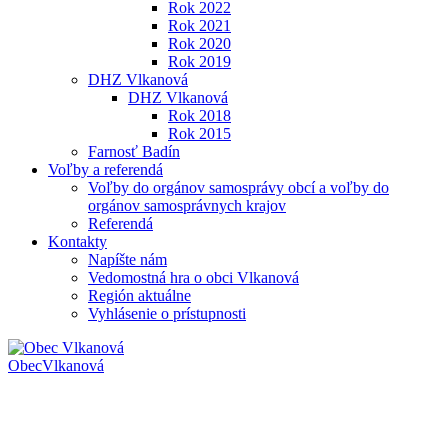
Rok 2022
Rok 2021
Rok 2020
Rok 2019
DHZ Vlkanová
DHZ Vlkanová
Rok 2018
Rok 2015
Farnosť Badín
Voľby a referendá
Voľby do orgánov samosprávy obcí a voľby do
orgánov samosprávnych krajov
Referendá
Kontakty
Napíšte nám
Vedomostná hra o obci Vlkanová
Región aktuálne
Vyhlásenie o prístupnosti
Obec
Vlkanová