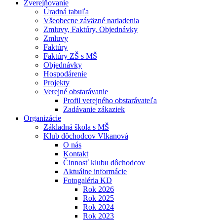
Zverejňovanie
Úradná tabuľa
Všeobecne záväzné nariadenia
Zmluvy, Faktúry, Objednávky
Zmluvy
Faktúry
Faktúry ZŠ s MŠ
Objednávky
Hospodárenie
Projekty
Verejné obstarávanie
Profil verejného obstarávateľa
Zadávanie zákaziek
Organizácie
Základná škola s MŠ
Klub dôchodcov Vlkanová
O nás
Kontakt
Činnosť klubu dôchodcov
Aktuálne informácie
Fotogaléria KD
Rok 2026
Rok 2025
Rok 2024
Rok 2023