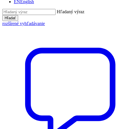
EN
English
Hľadaný výraz
Hľadať
rozšírené vyhľadávanie