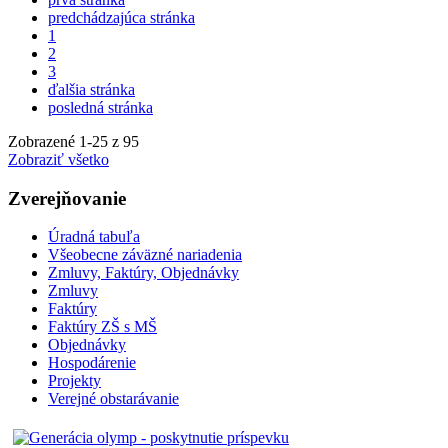
predchádzajúca stránka
1
2
3
ďalšia stránka
posledná stránka
Zobrazené
1
-
25
z 95
Zobraziť všetko
Zverejňovanie
Úradná tabuľa
Všeobecne záväzné nariadenia
Zmluvy, Faktúry, Objednávky
Zmluvy
Faktúry
Faktúry ZŠ s MŠ
Objednávky
Hospodárenie
Projekty
Verejné obstarávanie