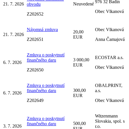
976 32 Badín
21. 7. 2026
Neuvedené
obvodu
Obec Vlkanová
Z202652
Nájomná zmluva
Obec Vlkanová
20,00
21. 7. 2026
EUR
Z202651
Anna Čamajová
Zmluva o poskytnutí
ECOSTAR a.s.
3 000,00
finančného daru
6. 7. 2026
EUR
Obec Vlkanová
Z202650
Zmluva o poskytnutí
OBALPRINT,
300,00
finančného daru
a.s.
6. 7. 2026
EUR
Z202649
Obec Vlkanová
Witzenmann
Zmluva o poskytnutí
Slovakia, spol. s
500,00
finančného daru
3. 7. 2026
r.o.
EUR