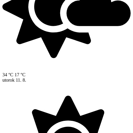
34 °C
17 °C
utorok
11. 8.