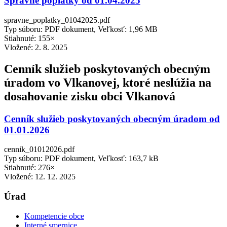
Správne poplatky od 01.04.2025
spravne_poplatky_01042025.pdf
Typ súboru: PDF dokument, Veľkosť: 1,96 MB
Stiahnuté: 155×
Vložené:
2. 8. 2025
Cenník služieb poskytovaných obecným
úradom vo Vlkanovej, ktoré neslúžia na
dosahovanie zisku obci Vlkanová
Cenník služieb poskytovaných obecným úradom od
01.01.2026
cennik_01012026.pdf
Typ súboru: PDF dokument, Veľkosť: 163,7 kB
Stiahnuté: 276×
Vložené:
12. 12. 2025
Úrad
Kompetencie obce
Interné smernice