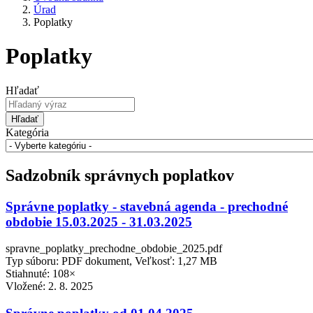
Úrad
Poplatky
Poplatky
Hľadať
Hľadať
Kategória
Sadzobník správnych poplatkov
Správne poplatky - stavebná agenda - prechodné
obdobie 15.03.2025 - 31.03.2025
spravne_poplatky_prechodne_obdobie_2025.pdf
Typ súboru: PDF dokument, Veľkosť: 1,27 MB
Stiahnuté: 108×
Vložené:
2. 8. 2025