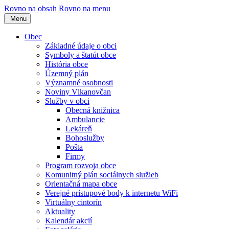
Rovno na obsah
Rovno na menu
Menu
Obec
Základné údaje o obci
Symboly a štatút obce
História obce
Územný plán
Významné osobnosti
Noviny Vlkanovčan
Služby v obci
Obecná knižnica
Ambulancie
Lekáreň
Bohoslužby
Pošta
Firmy
Program rozvoja obce
Komunitný plán sociálnych služieb
Orientačná mapa obce
Verejné prístupové body k internetu WiFi
Virtuálny cintorín
Aktuality
Kalendár akcií