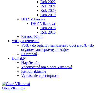
Rok 2022
Rok 2021
Rok 2020
Rok 2019
DHZ Vlkanová
DHZ Vlkanová
Rok 2018
Rok 2015
Farnosť Badín
Voľby a referendá
Voľby do orgánov samosprávy obcí a voľby do
orgánov samosprávnych krajov
Referendá
Kontakty
Napíšte nám
Vedomostná hra o obci Vlkanová
Región aktuálne
Vyhlásenie o prístupnosti
Obec
Vlkanová