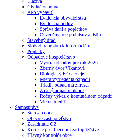
Tlačivá
Civilná ochrana
Ako vybaviť
Evidencia obyvateľstva
Evidencia budov
Správa daní a poplatkov
Osvedčovanie podpisov a listín
Stavebný úrad
Slobodný prístup k informáciám
Poplatky
Odpadové hospodárstvo
Vývoz odpadov pre rok 2026
Zberný dvor Vlkanová
Biologický KO a oleje
Miera vytriedenia odpadu
Triediť odpad má zmysel
Za aký odpad platíme?
Ročný výkaz o komunálnom odpade
Vieme triediť
Samospráva
Starosta obce
Obecné zastupiteľstvo
Zasadnutia OZ
Komisie pri Obecnom zastupiteľstve
Hlavný kontrolór obce