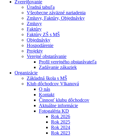
Zverejňovanie
Úradná tabuľa
Všeobecne záväzné nariadenia
Zmluvy, Faktúry, Objednávky
Zmluvy
Faktúry
Faktúry ZŠ s MŠ
Objednávky
Hospodárenie
Projekty
Verejné obstarávanie
Profil verejného obstarávateľa
Zadávanie zákaziek
Organizácie
Základná škola s MŠ
Klub dôchodcov Vlkanová
O nás
Kontakt
Činnosť klubu dôchodcov
Aktuálne informácie
Fotogaléria KD
Rok 2026
Rok 2025
Rok 2024
Rok 2023