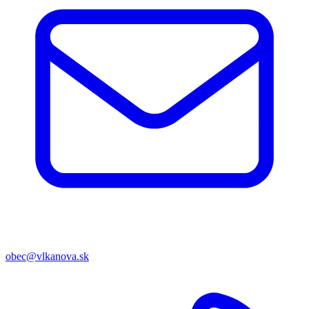
obec@vlkanova.sk