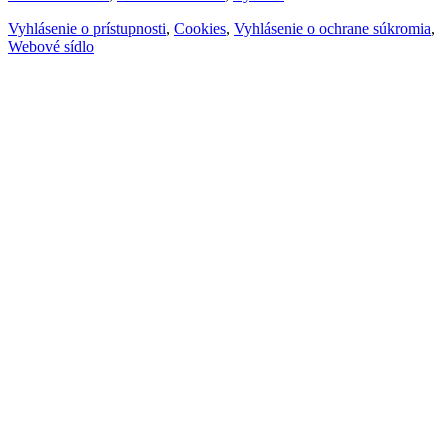
Vyhlásenie o prístupnosti
,
Cookies
,
Vyhlásenie o ochrane súkromia
,
Webové sídlo