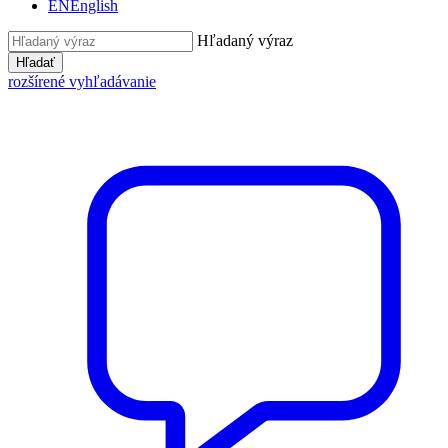
EN
English
Hľadaný výraz
Hľadať
rozšírené vyhľadávanie