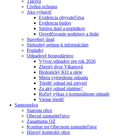
Tlačivá
Civilná ochrana
Ako vybaviť
Evidencia obyvateľstva
Evidencia budov
Správa daní a poplatkov
Osvedčovanie podpisov a listín
Stavebný úrad
Slobodný prístup k informáciám
Poplatky
Odpadové hospodárstvo
Vývoz odpadov pre rok 2026
Zberný dvor Vlkanová
Biologický KO a oleje
Miera vytriedenia odpadu
Triediť odpad má zmysel
Za aký odpad platíme?
Ročný výkaz o komunálnom odpade
Vieme triediť
Samospráva
Starosta obce
Obecné zastupiteľstvo
Zasadnutia OZ
Komisie pri Obecnom zastupiteľstve
Hlavný kontrolór obce