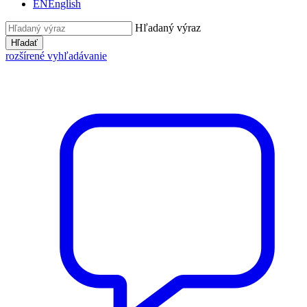
EN
English
Hľadaný výraz
Hľadať
rozšírené vyhľadávanie