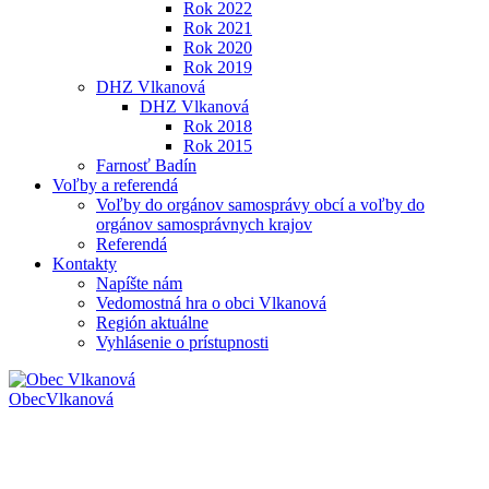
Rok 2022
Rok 2021
Rok 2020
Rok 2019
DHZ Vlkanová
DHZ Vlkanová
Rok 2018
Rok 2015
Farnosť Badín
Voľby a referendá
Voľby do orgánov samosprávy obcí a voľby do
orgánov samosprávnych krajov
Referendá
Kontakty
Napíšte nám
Vedomostná hra o obci Vlkanová
Región aktuálne
Vyhlásenie o prístupnosti
Obec
Vlkanová