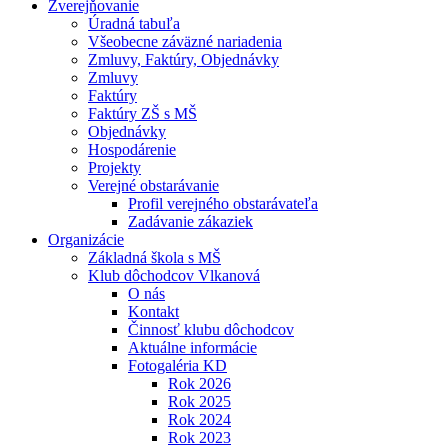
Zverejňovanie
Úradná tabuľa
Všeobecne záväzné nariadenia
Zmluvy, Faktúry, Objednávky
Zmluvy
Faktúry
Faktúry ZŠ s MŠ
Objednávky
Hospodárenie
Projekty
Verejné obstarávanie
Profil verejného obstarávateľa
Zadávanie zákaziek
Organizácie
Základná škola s MŠ
Klub dôchodcov Vlkanová
O nás
Kontakt
Činnosť klubu dôchodcov
Aktuálne informácie
Fotogaléria KD
Rok 2026
Rok 2025
Rok 2024
Rok 2023