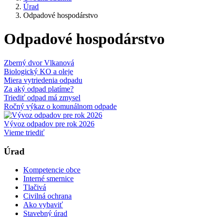
Úrad
Odpadové hospodárstvo
Odpadové hospodárstvo
Zberný dvor Vlkanová
Biologický KO a oleje
Miera vytriedenia odpadu
Za aký odpad platíme?
Triediť odpad má zmysel
Ročný výkaz o komunálnom odpade
Vývoz odpadov pre rok 2026
Vieme triediť
Úrad
Kompetencie obce
Interné smernice
Tlačivá
Civilná ochrana
Ako vybaviť
Stavebný úrad