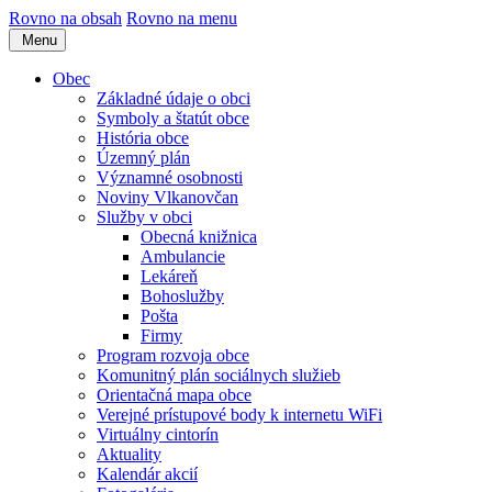
Rovno na obsah
Rovno na menu
Menu
Obec
Základné údaje o obci
Symboly a štatút obce
História obce
Územný plán
Významné osobnosti
Noviny Vlkanovčan
Služby v obci
Obecná knižnica
Ambulancie
Lekáreň
Bohoslužby
Pošta
Firmy
Program rozvoja obce
Komunitný plán sociálnych služieb
Orientačná mapa obce
Verejné prístupové body k internetu WiFi
Virtuálny cintorín
Aktuality
Kalendár akcií