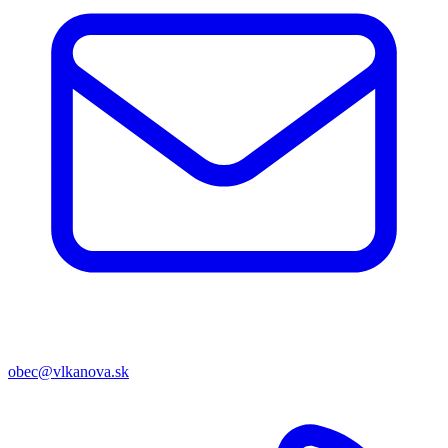
obec@vlkanova.sk