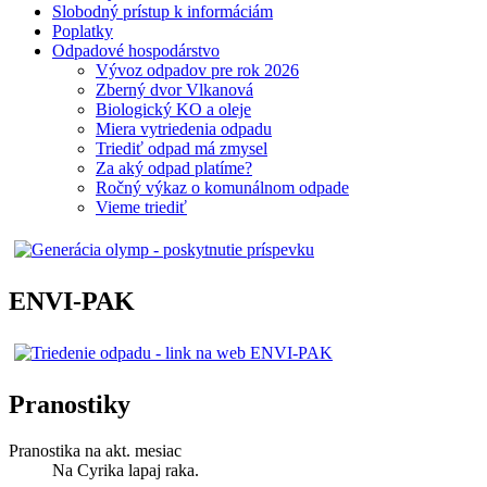
Slobodný prístup k informáciám
Poplatky
Odpadové hospodárstvo
Vývoz odpadov pre rok 2026
Zberný dvor Vlkanová
Biologický KO a oleje
Miera vytriedenia odpadu
Triediť odpad má zmysel
Za aký odpad platíme?
Ročný výkaz o komunálnom odpade
Vieme triediť
ENVI-PAK
Pranostiky
Pranostika na akt. mesiac
Na Cyrika lapaj raka.