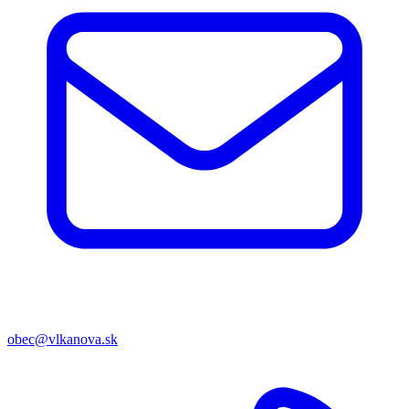
obec@vlkanova.sk