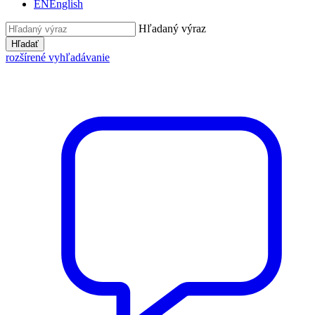
EN
English
Hľadaný výraz
Hľadať
rozšírené vyhľadávanie