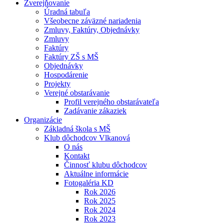
Zverejňovanie
Úradná tabuľa
Všeobecne záväzné nariadenia
Zmluvy, Faktúry, Objednávky
Zmluvy
Faktúry
Faktúry ZŠ s MŠ
Objednávky
Hospodárenie
Projekty
Verejné obstarávanie
Profil verejného obstarávateľa
Zadávanie zákaziek
Organizácie
Základná škola s MŠ
Klub dôchodcov Vlkanová
O nás
Kontakt
Činnosť klubu dôchodcov
Aktuálne informácie
Fotogaléria KD
Rok 2026
Rok 2025
Rok 2024
Rok 2023