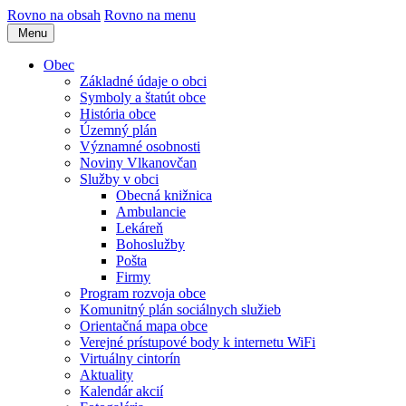
Rovno na obsah
Rovno na menu
Menu
Obec
Základné údaje o obci
Symboly a štatút obce
História obce
Územný plán
Významné osobnosti
Noviny Vlkanovčan
Služby v obci
Obecná knižnica
Ambulancie
Lekáreň
Bohoslužby
Pošta
Firmy
Program rozvoja obce
Komunitný plán sociálnych služieb
Orientačná mapa obce
Verejné prístupové body k internetu WiFi
Virtuálny cintorín
Aktuality
Kalendár akcií