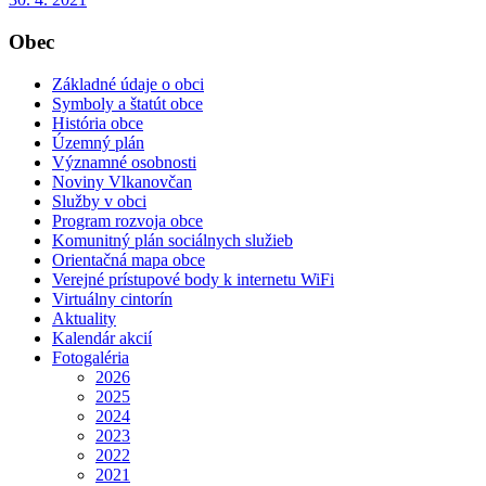
Obec
Základné údaje o obci
Symboly a štatút obce
História obce
Územný plán
Významné osobnosti
Noviny Vlkanovčan
Služby v obci
Program rozvoja obce
Komunitný plán sociálnych služieb
Orientačná mapa obce
Verejné prístupové body k internetu WiFi
Virtuálny cintorín
Aktuality
Kalendár akcií
Fotogaléria
2026
2025
2024
2023
2022
2021