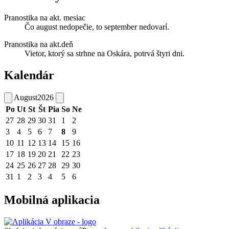
Pranostika na akt. mesiac
Čo august nedopečie, to september nedovarí.
Pranostika na akt.deň
Vietor, ktorý sa strhne na Oskára, potrvá štyri dni.
Kalendár
August
2026
Po
Ut
St
Št
Pia
So
Ne
27
28
29
30
31
1
2
3
4
5
6
7
8
9
10
11
12
13
14
15
16
17
18
19
20
21
22
23
24
25
26
27
28
29
30
31
1
2
3
4
5
6
Mobilná aplikacia