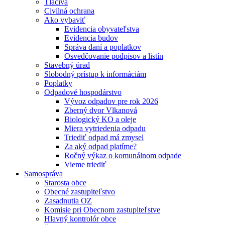
Tlačivá
Civilná ochrana
Ako vybaviť
Evidencia obyvateľstva
Evidencia budov
Správa daní a poplatkov
Osvedčovanie podpisov a listín
Stavebný úrad
Slobodný prístup k informáciám
Poplatky
Odpadové hospodárstvo
Vývoz odpadov pre rok 2026
Zberný dvor Vlkanová
Biologický KO a oleje
Miera vytriedenia odpadu
Triediť odpad má zmysel
Za aký odpad platíme?
Ročný výkaz o komunálnom odpade
Vieme triediť
Samospráva
Starosta obce
Obecné zastupiteľstvo
Zasadnutia OZ
Komisie pri Obecnom zastupiteľstve
Hlavný kontrolór obce