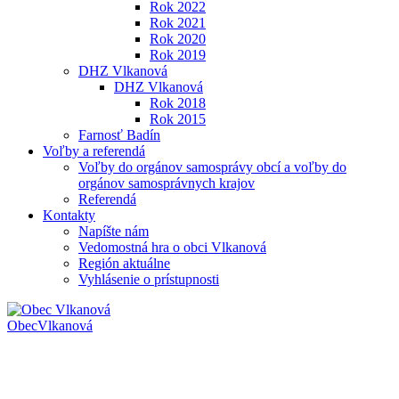
Rok 2022
Rok 2021
Rok 2020
Rok 2019
DHZ Vlkanová
DHZ Vlkanová
Rok 2018
Rok 2015
Farnosť Badín
Voľby a referendá
Voľby do orgánov samosprávy obcí a voľby do
orgánov samosprávnych krajov
Referendá
Kontakty
Napíšte nám
Vedomostná hra o obci Vlkanová
Región aktuálne
Vyhlásenie o prístupnosti
Obec
Vlkanová