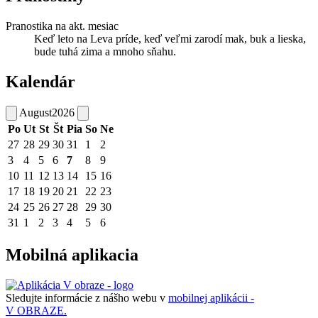
Pranostika na akt. mesiac
Keď leto na Leva príde, keď veľmi zarodí mak, buk a lieska,
bude tuhá zima a mnoho sňahu.
Kalendár
August
2026
Po
Ut
St
Št
Pia
So
Ne
27
28
29
30
31
1
2
3
4
5
6
7
8
9
10
11
12
13
14
15
16
17
18
19
20
21
22
23
24
25
26
27
28
29
30
31
1
2
3
4
5
6
Mobilná aplikacia
Sledujte informácie z nášho webu v
mobilnej aplikácii -
V OBRAZE.