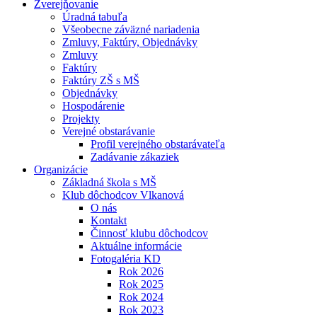
Zverejňovanie
Úradná tabuľa
Všeobecne záväzné nariadenia
Zmluvy, Faktúry, Objednávky
Zmluvy
Faktúry
Faktúry ZŠ s MŠ
Objednávky
Hospodárenie
Projekty
Verejné obstarávanie
Profil verejného obstarávateľa
Zadávanie zákaziek
Organizácie
Základná škola s MŠ
Klub dôchodcov Vlkanová
O nás
Kontakt
Činnosť klubu dôchodcov
Aktuálne informácie
Fotogaléria KD
Rok 2026
Rok 2025
Rok 2024
Rok 2023