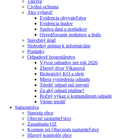
Tlačivá
Civilná ochrana
Ako vybaviť
Evidencia obyvateľstva
Evidencia budov
Správa daní a poplatkov
Osvedčovanie podpisov a listín
Stavebný úrad
Slobodný prístup k informáciám
Poplatky
Odpadové hospodárstvo
Vývoz odpadov pre rok 2026
Zberný dvor Vlkanová
Biologický KO a oleje
Miera vytriedenia odpadu
Triediť odpad má zmysel
Za aký odpad platíme?
Ročný výkaz o komunálnom odpade
Vieme triediť
Samospráva
Starosta obce
Obecné zastupiteľstvo
Zasadnutia OZ
Komisie pri Obecnom zastupiteľstve
Hlavný kontrolór obce