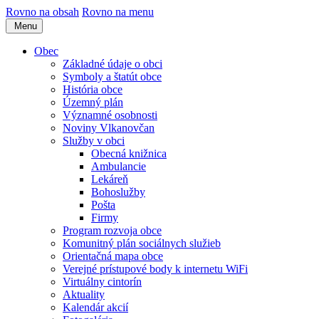
Rovno na obsah
Rovno na menu
Menu
Obec
Základné údaje o obci
Symboly a štatút obce
História obce
Územný plán
Významné osobnosti
Noviny Vlkanovčan
Služby v obci
Obecná knižnica
Ambulancie
Lekáreň
Bohoslužby
Pošta
Firmy
Program rozvoja obce
Komunitný plán sociálnych služieb
Orientačná mapa obce
Verejné prístupové body k internetu WiFi
Virtuálny cintorín
Aktuality
Kalendár akcií