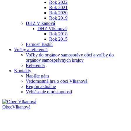
Rok 2022
Rok 2021
Rok 2020
Rok 2019
DHZ Vlkanová
DHZ Vlkanová
Rok 2018
Rok 2015
Farnosť Badín
Voľby a referendá
Voľby do orgánov samosprávy obcí a voľby do
orgánov samosprávnych krajov
Referendá
Kontakty
Napíšte nám
Vedomostná hra o obci Vlkanová
Región aktuálne
Vyhlásenie o prístupnosti
Obec
Vlkanová