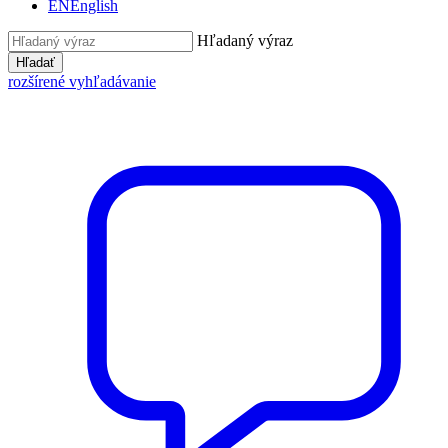
EN
English
Hľadaný výraz
Hľadať
rozšírené vyhľadávanie