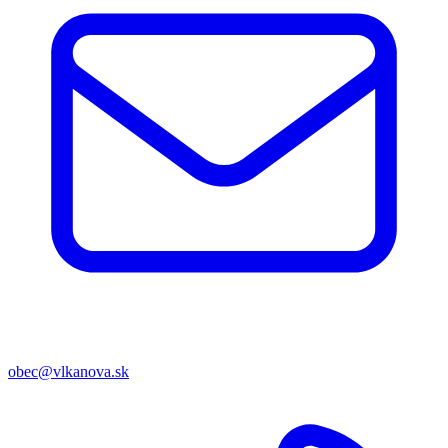
obec@vlkanova.sk