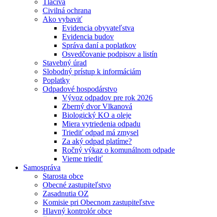
Tlačivá
Civilná ochrana
Ako vybaviť
Evidencia obyvateľstva
Evidencia budov
Správa daní a poplatkov
Osvedčovanie podpisov a listín
Stavebný úrad
Slobodný prístup k informáciám
Poplatky
Odpadové hospodárstvo
Vývoz odpadov pre rok 2026
Zberný dvor Vlkanová
Biologický KO a oleje
Miera vytriedenia odpadu
Triediť odpad má zmysel
Za aký odpad platíme?
Ročný výkaz o komunálnom odpade
Vieme triediť
Samospráva
Starosta obce
Obecné zastupiteľstvo
Zasadnutia OZ
Komisie pri Obecnom zastupiteľstve
Hlavný kontrolór obce