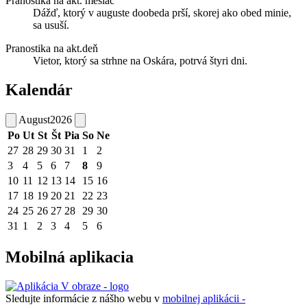
Pranostika na akt. mesiac
Dážď, ktorý v auguste doobeda prší, skorej ako obed minie,
sa usuší.
Pranostika na akt.deň
Vietor, ktorý sa strhne na Oskára, potrvá štyri dni.
Kalendár
August
2026
Po
Ut
St
Št
Pia
So
Ne
27
28
29
30
31
1
2
3
4
5
6
7
8
9
10
11
12
13
14
15
16
17
18
19
20
21
22
23
24
25
26
27
28
29
30
31
1
2
3
4
5
6
Mobilná aplikacia
Sledujte informácie z nášho webu v
mobilnej aplikácii -