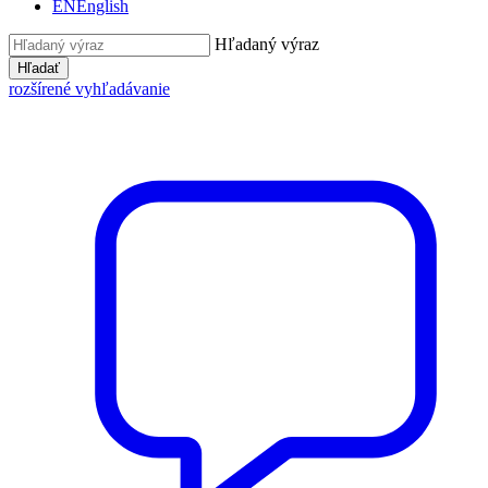
EN
English
Hľadaný výraz
Hľadať
rozšírené vyhľadávanie