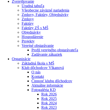
Zverejňovanie
Úradná tabuľa
Všeobecne záväzné nariadenia
Zmluvy, Faktúry, Objednávky
Zmluvy
Faktúry
Faktúry ZŠ s MŠ
Objednávky
Hospodárenie
Projekty
Verejné obstarávanie
Profil verejného obstarávateľa
Zadávanie zákaziek
Organizácie
Základná škola s MŠ
Klub dôchodcov Vlkanová
O nás
Kontakt
Činnosť klubu dôchodcov
Aktuálne informácie
Fotogaléria KD
Rok 2026
Rok 2025
Rok 2024
Rok 2023