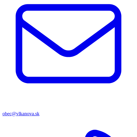
obec@vlkanova.sk