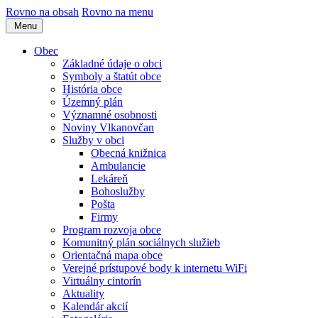
Rovno na obsah
Rovno na menu
Menu
Obec
Základné údaje o obci
Symboly a štatút obce
História obce
Územný plán
Významné osobnosti
Noviny Vlkanovčan
Služby v obci
Obecná knižnica
Ambulancie
Lekáreň
Bohoslužby
Pošta
Firmy
Program rozvoja obce
Komunitný plán sociálnych služieb
Orientačná mapa obce
Verejné prístupové body k internetu WiFi
Virtuálny cintorín
Aktuality
Kalendár akcií