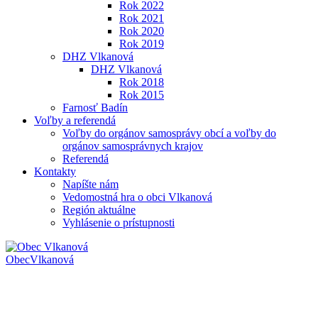
Rok 2022
Rok 2021
Rok 2020
Rok 2019
DHZ Vlkanová
DHZ Vlkanová
Rok 2018
Rok 2015
Farnosť Badín
Voľby a referendá
Voľby do orgánov samosprávy obcí a voľby do
orgánov samosprávnych krajov
Referendá
Kontakty
Napíšte nám
Vedomostná hra o obci Vlkanová
Región aktuálne
Vyhlásenie o prístupnosti
Obec
Vlkanová