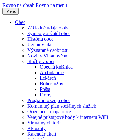
Rovno na obsah
Rovno na menu
Menu
Obec
Základné údaje o obci
Symboly a štatút obce
História obce
Územný plán
Významné osobnosti
Noviny Vlkanovčan
Služby v obci
Obecná knižnica
Ambulancie
Lekáreň
Bohoslužby
Pošta
Firmy
Program rozvoja obce
Komunitný plán sociálnych služieb
Orientačná mapa obce
Verejné prístupové body k internetu WiFi
Virtuálny cintorín
Aktuality
Kalendár akcií