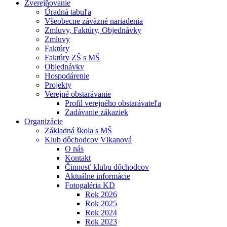
Zverejňovanie
Úradná tabuľa
Všeobecne záväzné nariadenia
Zmluvy, Faktúry, Objednávky
Zmluvy
Faktúry
Faktúry ZŠ s MŠ
Objednávky
Hospodárenie
Projekty
Verejné obstarávanie
Profil verejného obstarávateľa
Zadávanie zákaziek
Organizácie
Základná škola s MŠ
Klub dôchodcov Vlkanová
O nás
Kontakt
Činnosť klubu dôchodcov
Aktuálne informácie
Fotogaléria KD
Rok 2026
Rok 2025
Rok 2024
Rok 2023