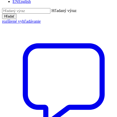
EN
English
Hľadaný výraz
Hľadať
rozšírené vyhľadávanie