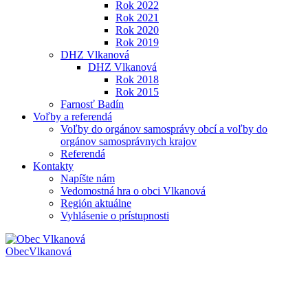
Rok 2022
Rok 2021
Rok 2020
Rok 2019
DHZ Vlkanová
DHZ Vlkanová
Rok 2018
Rok 2015
Farnosť Badín
Voľby a referendá
Voľby do orgánov samosprávy obcí a voľby do
orgánov samosprávnych krajov
Referendá
Kontakty
Napíšte nám
Vedomostná hra o obci Vlkanová
Región aktuálne
Vyhlásenie o prístupnosti
Obec
Vlkanová