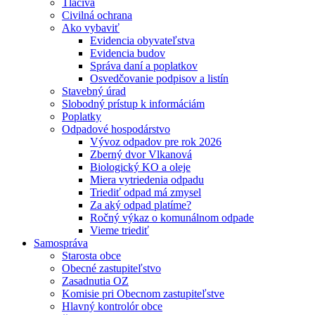
Tlačivá
Civilná ochrana
Ako vybaviť
Evidencia obyvateľstva
Evidencia budov
Správa daní a poplatkov
Osvedčovanie podpisov a listín
Stavebný úrad
Slobodný prístup k informáciám
Poplatky
Odpadové hospodárstvo
Vývoz odpadov pre rok 2026
Zberný dvor Vlkanová
Biologický KO a oleje
Miera vytriedenia odpadu
Triediť odpad má zmysel
Za aký odpad platíme?
Ročný výkaz o komunálnom odpade
Vieme triediť
Samospráva
Starosta obce
Obecné zastupiteľstvo
Zasadnutia OZ
Komisie pri Obecnom zastupiteľstve
Hlavný kontrolór obce