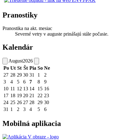
Pranostiky
Pranostika na akt. mesiac
Severné vetry v auguste prinášajú stále počasie.
Kalendár
August
2026
Po
Ut
St
Št
Pia
So
Ne
27
28
29
30
31
1
2
3
4
5
6
7
8
9
10
11
12
13
14
15
16
17
18
19
20
21
22
23
24
25
26
27
28
29
30
31
1
2
3
4
5
6
Mobilná aplikacia