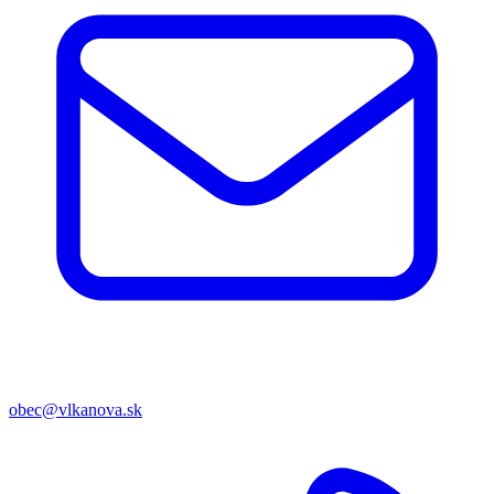
obec@vlkanova.sk