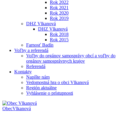
Rok 2022
Rok 2021
Rok 2020
Rok 2019
DHZ Vlkanová
DHZ Vlkanová
Rok 2018
Rok 2015
Farnosť Badín
Voľby a referendá
Voľby do orgánov samosprávy obcí a voľby do
orgánov samosprávnych krajov
Referendá
Kontakty
Napíšte nám
Vedomostná hra o obci Vlkanová
Región aktuálne
Vyhlásenie o prístupnosti
Obec
Vlkanová