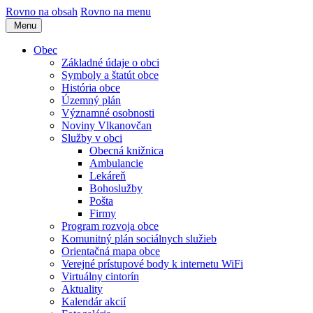
Rovno na obsah
Rovno na menu
Menu
Obec
Základné údaje o obci
Symboly a štatút obce
História obce
Územný plán
Významné osobnosti
Noviny Vlkanovčan
Služby v obci
Obecná knižnica
Ambulancie
Lekáreň
Bohoslužby
Pošta
Firmy
Program rozvoja obce
Komunitný plán sociálnych služieb
Orientačná mapa obce
Verejné prístupové body k internetu WiFi
Virtuálny cintorín
Aktuality
Kalendár akcií