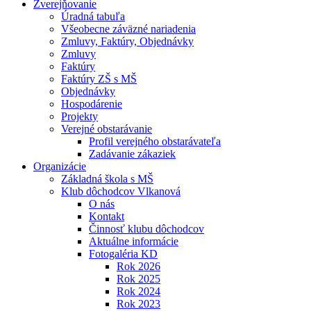
Zverejňovanie
Úradná tabuľa
Všeobecne záväzné nariadenia
Zmluvy, Faktúry, Objednávky
Zmluvy
Faktúry
Faktúry ZŠ s MŠ
Objednávky
Hospodárenie
Projekty
Verejné obstarávanie
Profil verejného obstarávateľa
Zadávanie zákaziek
Organizácie
Základná škola s MŠ
Klub dôchodcov Vlkanová
O nás
Kontakt
Činnosť klubu dôchodcov
Aktuálne informácie
Fotogaléria KD
Rok 2026
Rok 2025
Rok 2024
Rok 2023