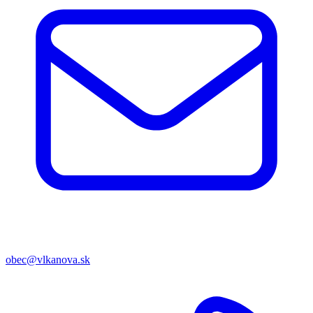
obec@vlkanova.sk