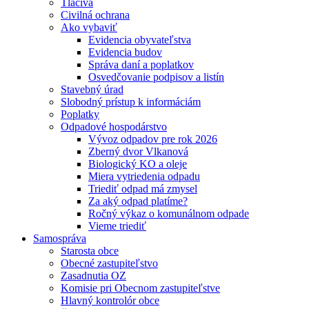
Tlačivá
Civilná ochrana
Ako vybaviť
Evidencia obyvateľstva
Evidencia budov
Správa daní a poplatkov
Osvedčovanie podpisov a listín
Stavebný úrad
Slobodný prístup k informáciám
Poplatky
Odpadové hospodárstvo
Vývoz odpadov pre rok 2026
Zberný dvor Vlkanová
Biologický KO a oleje
Miera vytriedenia odpadu
Triediť odpad má zmysel
Za aký odpad platíme?
Ročný výkaz o komunálnom odpade
Vieme triediť
Samospráva
Starosta obce
Obecné zastupiteľstvo
Zasadnutia OZ
Komisie pri Obecnom zastupiteľstve
Hlavný kontrolór obce