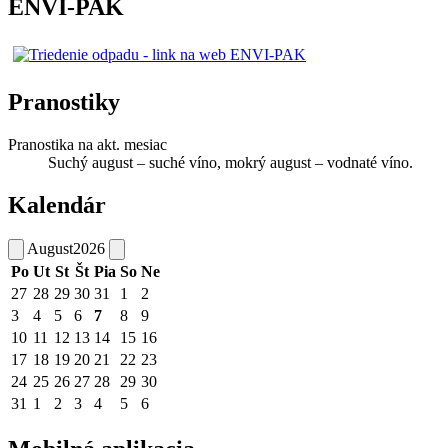
ENVI-PAK
Pranostiky
Pranostika na akt. mesiac
Suchý august – suché víno, mokrý august – vodnaté víno.
Kalendár
August
2026
Po
Ut
St
Št
Pia
So
Ne
27
28
29
30
31
1
2
3
4
5
6
7
8
9
10
11
12
13
14
15
16
17
18
19
20
21
22
23
24
25
26
27
28
29
30
31
1
2
3
4
5
6