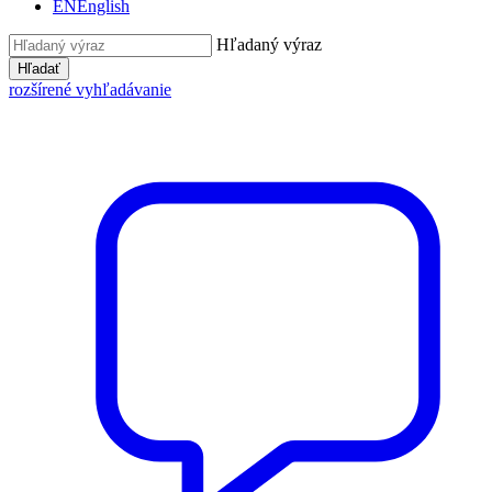
EN
English
Hľadaný výraz
Hľadať
rozšírené vyhľadávanie