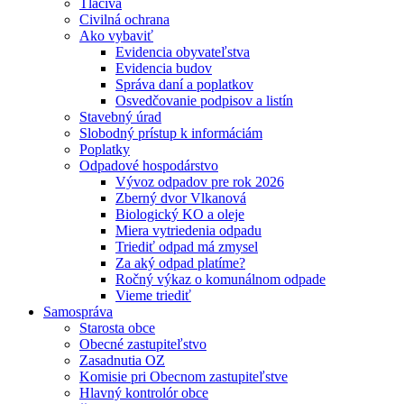
Tlačivá
Civilná ochrana
Ako vybaviť
Evidencia obyvateľstva
Evidencia budov
Správa daní a poplatkov
Osvedčovanie podpisov a listín
Stavebný úrad
Slobodný prístup k informáciám
Poplatky
Odpadové hospodárstvo
Vývoz odpadov pre rok 2026
Zberný dvor Vlkanová
Biologický KO a oleje
Miera vytriedenia odpadu
Triediť odpad má zmysel
Za aký odpad platíme?
Ročný výkaz o komunálnom odpade
Vieme triediť
Samospráva
Starosta obce
Obecné zastupiteľstvo
Zasadnutia OZ
Komisie pri Obecnom zastupiteľstve
Hlavný kontrolór obce