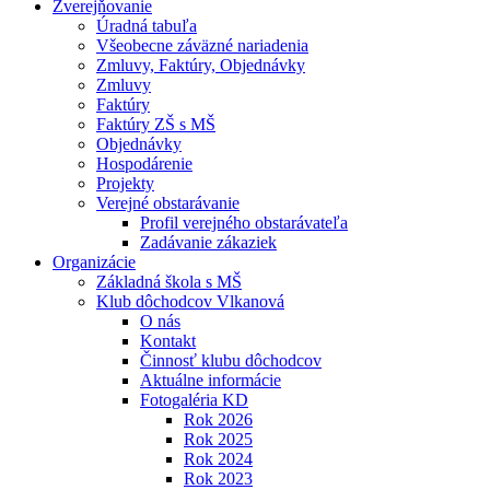
Zverejňovanie
Úradná tabuľa
Všeobecne záväzné nariadenia
Zmluvy, Faktúry, Objednávky
Zmluvy
Faktúry
Faktúry ZŠ s MŠ
Objednávky
Hospodárenie
Projekty
Verejné obstarávanie
Profil verejného obstarávateľa
Zadávanie zákaziek
Organizácie
Základná škola s MŠ
Klub dôchodcov Vlkanová
O nás
Kontakt
Činnosť klubu dôchodcov
Aktuálne informácie
Fotogaléria KD
Rok 2026
Rok 2025
Rok 2024
Rok 2023