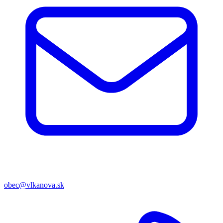
obec@vlkanova.sk