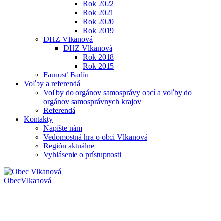
Rok 2022
Rok 2021
Rok 2020
Rok 2019
DHZ Vlkanová
DHZ Vlkanová
Rok 2018
Rok 2015
Farnosť Badín
Voľby a referendá
Voľby do orgánov samosprávy obcí a voľby do
orgánov samosprávnych krajov
Referendá
Kontakty
Napíšte nám
Vedomostná hra o obci Vlkanová
Región aktuálne
Vyhlásenie o prístupnosti
Obec
Vlkanová