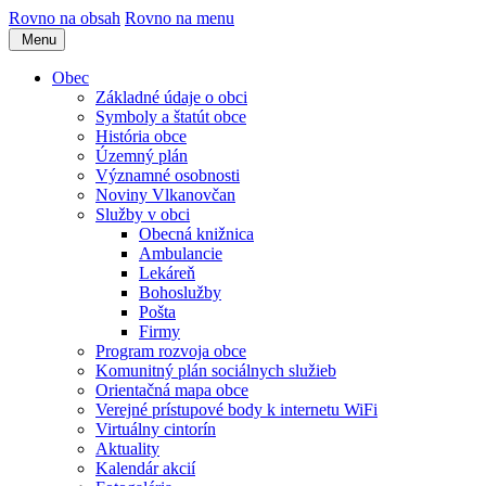
Rovno na obsah
Rovno na menu
Menu
Obec
Základné údaje o obci
Symboly a štatút obce
História obce
Územný plán
Významné osobnosti
Noviny Vlkanovčan
Služby v obci
Obecná knižnica
Ambulancie
Lekáreň
Bohoslužby
Pošta
Firmy
Program rozvoja obce
Komunitný plán sociálnych služieb
Orientačná mapa obce
Verejné prístupové body k internetu WiFi
Virtuálny cintorín
Aktuality
Kalendár akcií