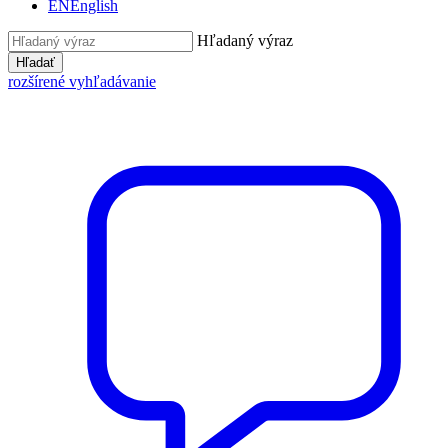
EN
English
Hľadaný výraz
Hľadať
rozšírené vyhľadávanie