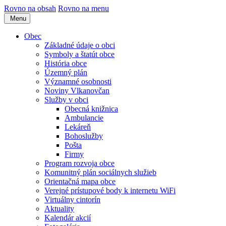
Rovno na obsah
Rovno na menu
Menu
Obec
Základné údaje o obci
Symboly a štatút obce
História obce
Územný plán
Významné osobnosti
Noviny Vlkanovčan
Služby v obci
Obecná knižnica
Ambulancie
Lekáreň
Bohoslužby
Pošta
Firmy
Program rozvoja obce
Komunitný plán sociálnych služieb
Orientačná mapa obce
Verejné prístupové body k internetu WiFi
Virtuálny cintorín
Aktuality
Kalendár akcií