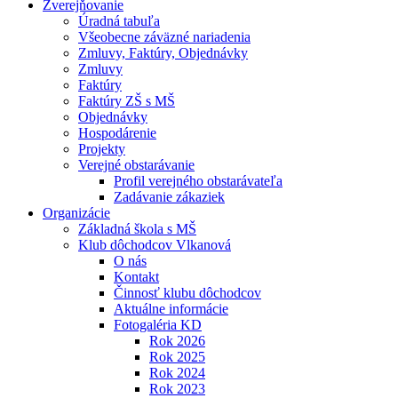
Zverejňovanie
Úradná tabuľa
Všeobecne záväzné nariadenia
Zmluvy, Faktúry, Objednávky
Zmluvy
Faktúry
Faktúry ZŠ s MŠ
Objednávky
Hospodárenie
Projekty
Verejné obstarávanie
Profil verejného obstarávateľa
Zadávanie zákaziek
Organizácie
Základná škola s MŠ
Klub dôchodcov Vlkanová
O nás
Kontakt
Činnosť klubu dôchodcov
Aktuálne informácie
Fotogaléria KD
Rok 2026
Rok 2025
Rok 2024
Rok 2023