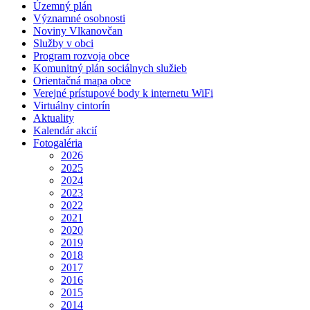
Územný plán
Významné osobnosti
Noviny Vlkanovčan
Služby v obci
Program rozvoja obce
Komunitný plán sociálnych služieb
Orientačná mapa obce
Verejné prístupové body k internetu WiFi
Virtuálny cintorín
Aktuality
Kalendár akcií
Fotogaléria
2026
2025
2024
2023
2022
2021
2020
2019
2018
2017
2016
2015
2014