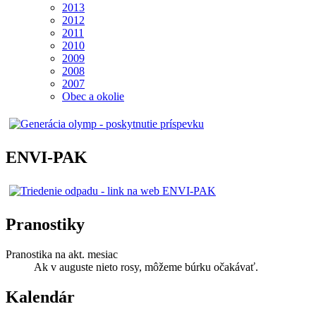
2013
2012
2011
2010
2009
2008
2007
Obec a okolie
ENVI-PAK
Pranostiky
Pranostika na akt. mesiac
Ak v auguste nieto rosy, môžeme búrku očakávať.
Kalendár