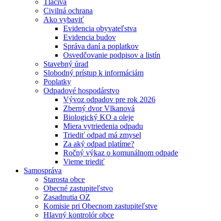
Tlačivá
Civilná ochrana
Ako vybaviť
Evidencia obyvateľstva
Evidencia budov
Správa daní a poplatkov
Osvedčovanie podpisov a listín
Stavebný úrad
Slobodný prístup k informáciám
Poplatky
Odpadové hospodárstvo
Vývoz odpadov pre rok 2026
Zberný dvor Vlkanová
Biologický KO a oleje
Miera vytriedenia odpadu
Triediť odpad má zmysel
Za aký odpad platíme?
Ročný výkaz o komunálnom odpade
Vieme triediť
Samospráva
Starosta obce
Obecné zastupiteľstvo
Zasadnutia OZ
Komisie pri Obecnom zastupiteľstve
Hlavný kontrolór obce