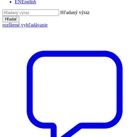
EN
English
Hľadaný výraz
Hľadať
rozšírené vyhľadávanie