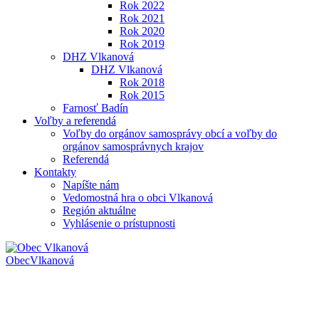
Rok 2022
Rok 2021
Rok 2020
Rok 2019
DHZ Vlkanová
DHZ Vlkanová
Rok 2018
Rok 2015
Farnosť Badín
Voľby a referendá
Voľby do orgánov samosprávy obcí a voľby do
orgánov samosprávnych krajov
Referendá
Kontakty
Napíšte nám
Vedomostná hra o obci Vlkanová
Región aktuálne
Vyhlásenie o prístupnosti
Obec
Vlkanová