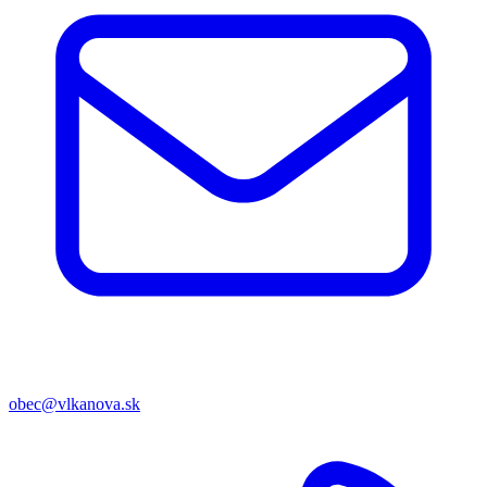
obec@vlkanova.sk