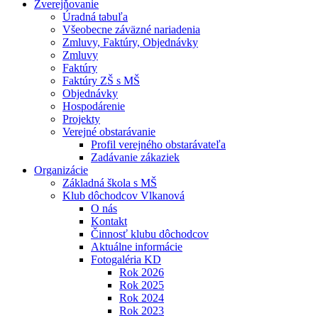
Zverejňovanie
Úradná tabuľa
Všeobecne záväzné nariadenia
Zmluvy, Faktúry, Objednávky
Zmluvy
Faktúry
Faktúry ZŠ s MŠ
Objednávky
Hospodárenie
Projekty
Verejné obstarávanie
Profil verejného obstarávateľa
Zadávanie zákaziek
Organizácie
Základná škola s MŠ
Klub dôchodcov Vlkanová
O nás
Kontakt
Činnosť klubu dôchodcov
Aktuálne informácie
Fotogaléria KD
Rok 2026
Rok 2025
Rok 2024
Rok 2023