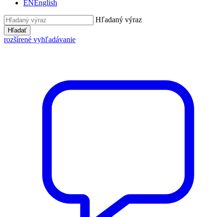
EN
English
Hľadaný výraz
Hľadať
rozšírené vyhľadávanie