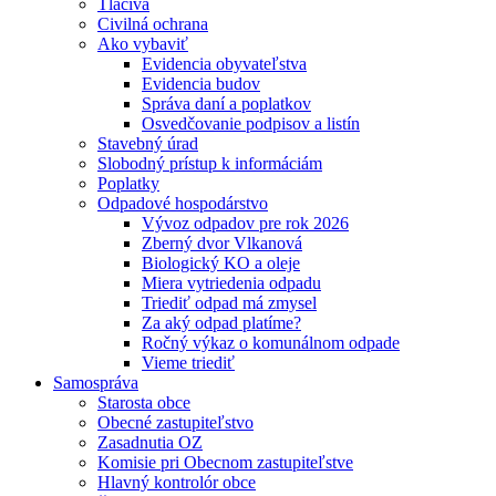
Tlačivá
Civilná ochrana
Ako vybaviť
Evidencia obyvateľstva
Evidencia budov
Správa daní a poplatkov
Osvedčovanie podpisov a listín
Stavebný úrad
Slobodný prístup k informáciám
Poplatky
Odpadové hospodárstvo
Vývoz odpadov pre rok 2026
Zberný dvor Vlkanová
Biologický KO a oleje
Miera vytriedenia odpadu
Triediť odpad má zmysel
Za aký odpad platíme?
Ročný výkaz o komunálnom odpade
Vieme triediť
Samospráva
Starosta obce
Obecné zastupiteľstvo
Zasadnutia OZ
Komisie pri Obecnom zastupiteľstve
Hlavný kontrolór obce