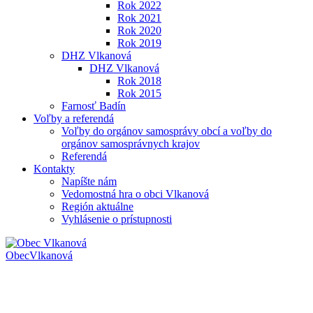
Rok 2022
Rok 2021
Rok 2020
Rok 2019
DHZ Vlkanová
DHZ Vlkanová
Rok 2018
Rok 2015
Farnosť Badín
Voľby a referendá
Voľby do orgánov samosprávy obcí a voľby do
orgánov samosprávnych krajov
Referendá
Kontakty
Napíšte nám
Vedomostná hra o obci Vlkanová
Región aktuálne
Vyhlásenie o prístupnosti
Obec
Vlkanová