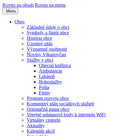
Rovno na obsah
Rovno na menu
Menu
Obec
Základné údaje o obci
Symboly a štatút obce
História obce
Územný plán
Významné osobnosti
Noviny Vlkanovčan
Služby v obci
Obecná knižnica
Ambulancie
Lekáreň
Bohoslužby
Pošta
Firmy
Program rozvoja obce
Komunitný plán sociálnych služieb
Orientačná mapa obce
Verejné prístupové body k internetu WiFi
Virtuálny cintorín
Aktuality
Kalendár akcií