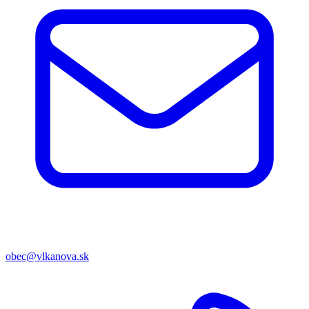
obec@vlkanova.sk