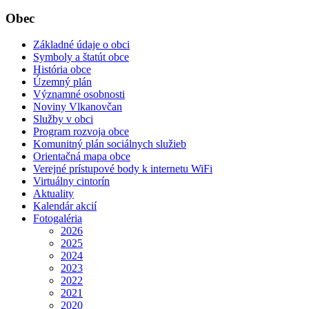
Obec
Základné údaje o obci
Symboly a štatút obce
História obce
Územný plán
Významné osobnosti
Noviny Vlkanovčan
Služby v obci
Program rozvoja obce
Komunitný plán sociálnych služieb
Orientačná mapa obce
Verejné prístupové body k internetu WiFi
Virtuálny cintorín
Aktuality
Kalendár akcií
Fotogaléria
2026
2025
2024
2023
2022
2021
2020