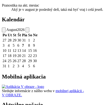
Pranostika na akt. mesiac
Aký je v august je posledný deň, taká má byť vraj i celá jeseň.
Kalendár
August
2026
Po
Ut
St
Št
Pia
So
Ne
27
28
29
30
31
1
2
3
4
5
6
7
8
9
10
11
12
13
14
15
16
17
18
19
20
21
22
23
24
25
26
27
28
29
30
31
1
2
3
4
5
6
Mobilná aplikacia
Sledujte informácie z nášho webu v
mobilnej aplikácii -
V OBRAZE.
Aktuálne počasie