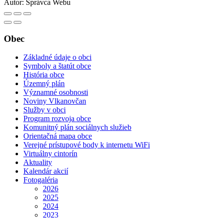
Autor:
Správca Webu
Obec
Základné údaje o obci
Symboly a štatút obce
História obce
Územný plán
Významné osobnosti
Noviny Vlkanovčan
Služby v obci
Program rozvoja obce
Komunitný plán sociálnych služieb
Orientačná mapa obce
Verejné prístupové body k internetu WiFi
Virtuálny cintorín
Aktuality
Kalendár akcií
Fotogaléria
2026
2025
2024
2023