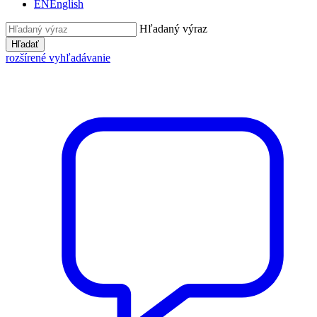
EN
English
Hľadaný výraz
Hľadať
rozšírené vyhľadávanie