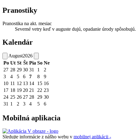
Pranostiky
Pranostika na akt. mesiac
Severné vetry keď v auguste dujú, opadanie úrody spôsobujú.
Kalendár
August
2026
Po
Ut
St
Št
Pia
So
Ne
27
28
29
30
31
1
2
3
4
5
6
7
8
9
10
11
12
13
14
15
16
17
18
19
20
21
22
23
24
25
26
27
28
29
30
31
1
2
3
4
5
6
Mobilná aplikacia
Sledujte informácie z nášho webu v
mobilnej aplikácii -