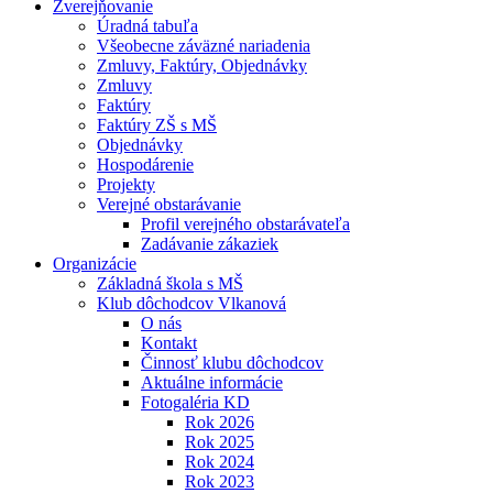
Zverejňovanie
Úradná tabuľa
Všeobecne záväzné nariadenia
Zmluvy, Faktúry, Objednávky
Zmluvy
Faktúry
Faktúry ZŠ s MŠ
Objednávky
Hospodárenie
Projekty
Verejné obstarávanie
Profil verejného obstarávateľa
Zadávanie zákaziek
Organizácie
Základná škola s MŠ
Klub dôchodcov Vlkanová
O nás
Kontakt
Činnosť klubu dôchodcov
Aktuálne informácie
Fotogaléria KD
Rok 2026
Rok 2025
Rok 2024
Rok 2023