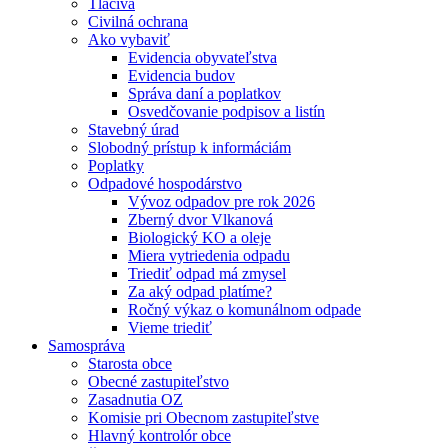
Tlačivá
Civilná ochrana
Ako vybaviť
Evidencia obyvateľstva
Evidencia budov
Správa daní a poplatkov
Osvedčovanie podpisov a listín
Stavebný úrad
Slobodný prístup k informáciám
Poplatky
Odpadové hospodárstvo
Vývoz odpadov pre rok 2026
Zberný dvor Vlkanová
Biologický KO a oleje
Miera vytriedenia odpadu
Triediť odpad má zmysel
Za aký odpad platíme?
Ročný výkaz o komunálnom odpade
Vieme triediť
Samospráva
Starosta obce
Obecné zastupiteľstvo
Zasadnutia OZ
Komisie pri Obecnom zastupiteľstve
Hlavný kontrolór obce