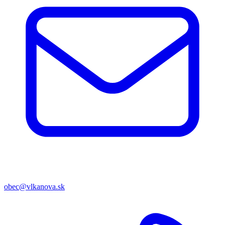
obec@vlkanova.sk