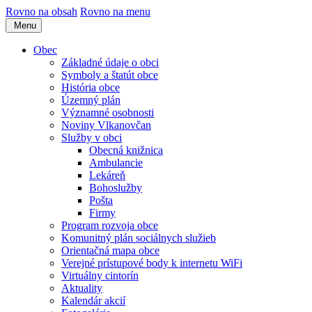
Rovno na obsah
Rovno na menu
Menu
Obec
Základné údaje o obci
Symboly a štatút obce
História obce
Územný plán
Významné osobnosti
Noviny Vlkanovčan
Služby v obci
Obecná knižnica
Ambulancie
Lekáreň
Bohoslužby
Pošta
Firmy
Program rozvoja obce
Komunitný plán sociálnych služieb
Orientačná mapa obce
Verejné prístupové body k internetu WiFi
Virtuálny cintorín
Aktuality
Kalendár akcií