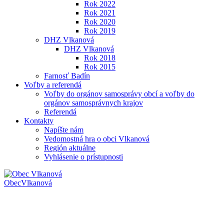
Rok 2022
Rok 2021
Rok 2020
Rok 2019
DHZ Vlkanová
DHZ Vlkanová
Rok 2018
Rok 2015
Farnosť Badín
Voľby a referendá
Voľby do orgánov samosprávy obcí a voľby do
orgánov samosprávnych krajov
Referendá
Kontakty
Napíšte nám
Vedomostná hra o obci Vlkanová
Región aktuálne
Vyhlásenie o prístupnosti
Obec
Vlkanová