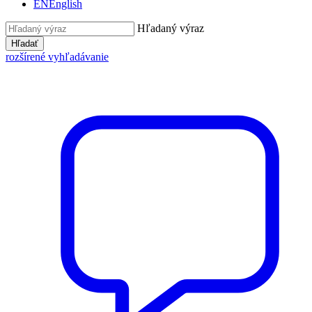
EN
English
Hľadaný výraz
Hľadať
rozšírené vyhľadávanie