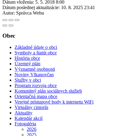
Dátum vloženia:
5. 5. 2018 8:00
Dátum poslednej aktualizácie:
10. 8. 2025 23:41
Autor:
Správca Webu
Obec
Základné údaje o obci
Symboly a štatút obce
História obce
Územný plán
Významné osobnosti
Noviny Vlkanovčan
Služby v obci
Program rozvoja obce
Komunitný plán sociálnych služieb
Orientačná mapa obce
Verejné prístupové body k internetu WiFi
Virtuálny cintorín
Aktuality
Kalendár akcií
Fotogaléria
2026
2025