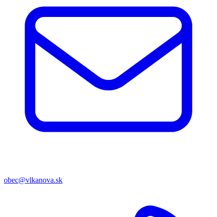
obec@vlkanova.sk