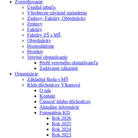
Zverejňovanie
Úradná tabuľa
Všeobecne záväzné nariadenia
Zmluvy, Faktúry, Objednávky
Zmluvy
Faktúry
Faktúry ZŠ s MŠ
Objednávky
Hospodárenie
Projekty
Verejné obstarávanie
Profil verejného obstarávateľa
Zadávanie zákaziek
Organizácie
Základná škola s MŠ
Klub dôchodcov Vlkanová
O nás
Kontakt
Činnosť klubu dôchodcov
Aktuálne informácie
Fotogaléria KD
Rok 2026
Rok 2025
Rok 2024
Rok 2023