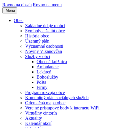
Rovno na obsah
Rovno na menu
Menu
Obec
Základné údaje o obci
Symboly a štatút obce
História obce
Územný plán
Významné osobnosti
Noviny Vlkanovčan
Služby v obci
Obecná knižnica
Ambulancie
Lekáreň
Bohoslužby
Pošta
Firmy
Program rozvoja obce
Komunitný plán sociálnych služieb
Orientačná mapa obce
Verejné prístupové body k internetu WiFi
Virtuálny cintorín
Aktuality
Kalendár akcií