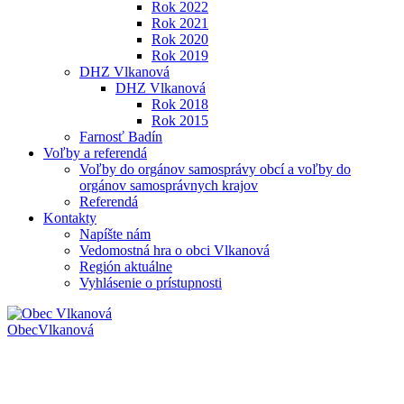
Rok 2022
Rok 2021
Rok 2020
Rok 2019
DHZ Vlkanová
DHZ Vlkanová
Rok 2018
Rok 2015
Farnosť Badín
Voľby a referendá
Voľby do orgánov samosprávy obcí a voľby do
orgánov samosprávnych krajov
Referendá
Kontakty
Napíšte nám
Vedomostná hra o obci Vlkanová
Región aktuálne
Vyhlásenie o prístupnosti
Obec
Vlkanová