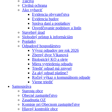
Tlačivá
Civilná ochrana
Ako vybaviť
Evidencia obyvateľstva
Evidencia budov
Správa daní a poplatkov
Osvedčovanie podpisov a listín
Stavebný úrad
Slobodný prístup k informáciám
Poplatky
Odpadové hospodárstvo
Vývoz odpadov pre rok 2026
Zberný dvor Vlkanová
Biologický KO a oleje
Miera vytriedenia odpadu
Triediť odpad má zmysel
Za aký odpad platíme?
Ročný výkaz o komunálnom odpade
Vieme triediť
Samospráva
Starosta obce
Obecné zastupiteľstvo
Zasadnutia OZ
Komisie pri Obecnom zastupiteľstve
Hlavný kontrolór obce