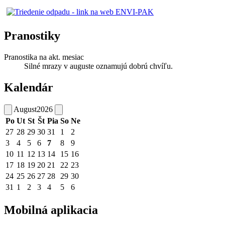
Pranostiky
Pranostika na akt. mesiac
Silné mrazy v auguste oznamujú dobrú chvíľu.
Kalendár
August
2026
Po
Ut
St
Št
Pia
So
Ne
27
28
29
30
31
1
2
3
4
5
6
7
8
9
10
11
12
13
14
15
16
17
18
19
20
21
22
23
24
25
26
27
28
29
30
31
1
2
3
4
5
6
Mobilná aplikacia